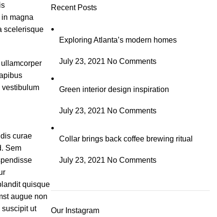
is
Recent Posts
r in magna
ta scelerisque
Exploring Atlanta’s modern homes
July 23, 2021
No Comments
t ullamcorper
dapibus
m vestibulum
Green interior design inspiration
July 23, 2021
No Comments
 dis curae
Collar brings back coffee brewing ritual
d. Sem
spendisse
July 23, 2021
No Comments
ur
blandit quisque
mst augue non
suscipit ut
Our Instagram