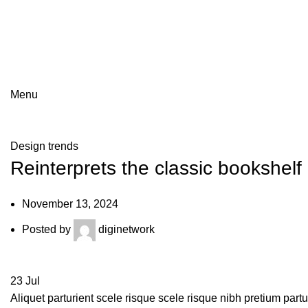
IT professionaalid
Menu
Blog
Design trends
Reinterprets the classic bookshelf
November 13, 2024
Posted by
diginetwork
23
Jul
Aliquet parturient scele risque scele risque nibh pretium part