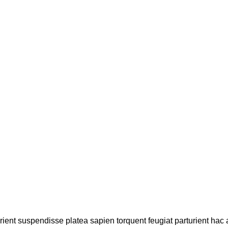
Saada päring
urient suspendisse platea sapien torquent feugiat parturient hac 