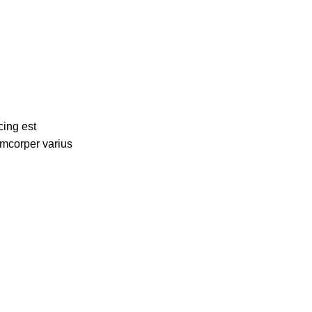
cing est
amcorper varius