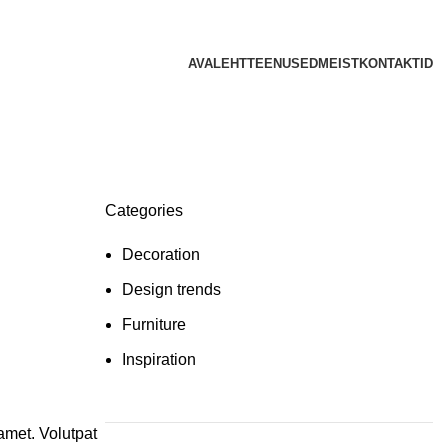
AVALEHT
TEENUSED
MEIST
KONTAKTID
Categories
Decoration
Design trends
Furniture
Inspiration
amet. Volutpat