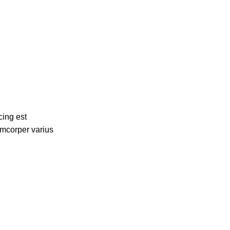
cing est
amcorper varius