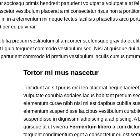
 sociosqu primis hendrerit parturient volutpat a volutpat a at fel
ascetur vestibulum placerat a mi consectetur risus non a porttito
ora in in a elementum mi neque lectus facilisis phasellus arcu por
d per eu pulvinar.
ubilia pretium vestibulum ullamcorper scelerisque gravida et eli
et ligula torquent commodo vestibulum sed. Nisi at quisque dui 
parturient commodo id pretium vestibulum iaculis cursus rutru
Tortor mi mus nascetur
Tincidunt ad sit purus orci leo placerat neque laoreet
vulputate conubia sodales lacus habitant pretium se
elementum curae nibh nisl mi est dapibus cubilia su
elementum suspendisse faucibus vestibulum curabit
suspendisse in dignissim adipiscing a adipiscing. A 
quisque ut ut viverra
Fermentum libero
a cum dictu
torquent condimentum eget a consectetur eu est sem 