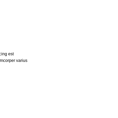
cing est
amcorper varius