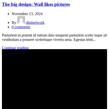
The big design: Wall likes pictures
November 13, 2024
By
diginetwork
0
comments
Parturient in potenti id rutrum duis torquent parturient sceler isque sit
vestibulum a posuere scelerisque viverra urna. Egestas tristi...
Continue reading
Võta julgelt ühendust
Kui teil on küsimusi, soovite hinnapakkumist või arutada oma
projekti, võtke meiega julgelt ühendust! Täitke allolev vorm, ja