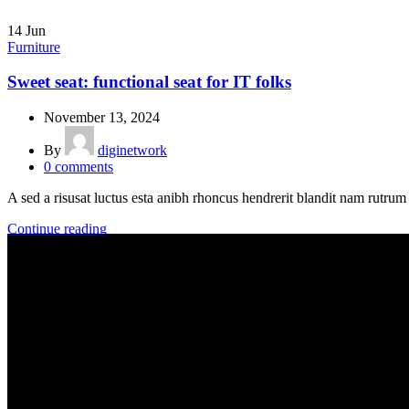
14
Jun
Furniture
Sweet seat: functional seat for IT folks
November 13, 2024
By
diginetwork
0
comments
A sed a risusat luctus esta anibh rhoncus hendrerit blandit nam rutrum 
Continue reading