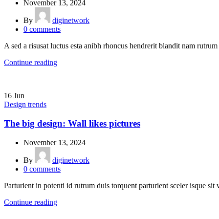
November 13, 2024
By
diginetwork
0
comments
A sed a risusat luctus esta anibh rhoncus hendrerit blandit nam rutrum 
Continue reading
16
Jun
Design trends
The big design: Wall likes pictures
November 13, 2024
By
diginetwork
0
comments
Parturient in potenti id rutrum duis torquent parturient sceler isque sit 
Continue reading