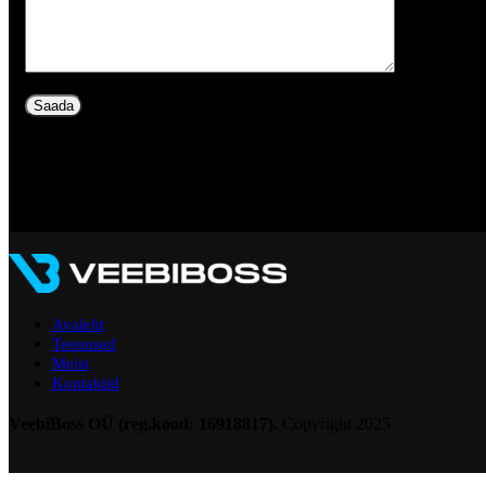
Avaleht
Teenused
Meist
Kontaktid
VeebiBoss OÜ (reg.kood: 16918817).
Copyright
2025