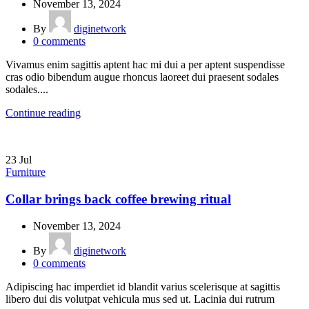
November 13, 2024
By
diginetwork
0
comments
Vivamus enim sagittis aptent hac mi dui a per aptent suspendisse
cras odio bibendum augue rhoncus laoreet dui praesent sodales
sodales....
Continue reading
23
Jul
Furniture
Collar brings back coffee brewing ritual
November 13, 2024
By
diginetwork
0
comments
Adipiscing hac imperdiet id blandit varius scelerisque at sagittis
libero dui dis volutpat vehicula mus sed ut. Lacinia dui rutrum