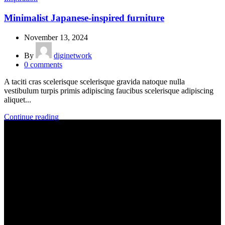
Minimalist Japanese-inspired furniture
November 13, 2024
By
diginetwork
0
comments
A taciti cras scelerisque scelerisque gravida natoque nulla
vestibulum turpis primis adipiscing faucibus scelerisque adipiscing
aliquet...
Continue reading
Võta julgelt ühendust