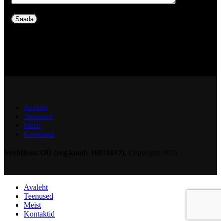
Avaleht
Teenused
Meist
Kontaktid
VeebiBoss OÜ (reg.kood: 16918817).
Copyright
2025
Avaleht
Teenused
Meist
Kontaktid