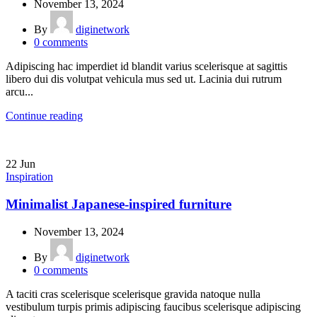
November 13, 2024
By
diginetwork
0
comments
Adipiscing hac imperdiet id blandit varius scelerisque at sagittis
libero dui dis volutpat vehicula mus sed ut. Lacinia dui rutrum
arcu...
Continue reading
22
Jun
Inspiration
Minimalist Japanese-inspired furniture
November 13, 2024
By
diginetwork
0
comments
A taciti cras scelerisque scelerisque gravida natoque nulla
vestibulum turpis primis adipiscing faucibus scelerisque adipiscing